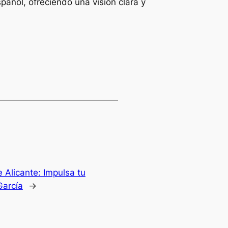
añol, ofreciendo una visión clara y
 Alicante: Impulsa tu
García
→