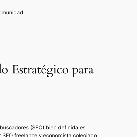
omunidad
o Estratégico para
 buscadores (SEO) bien definida es
or SEO freelance y economista colegiado,