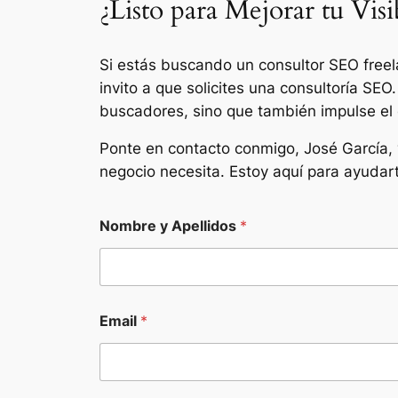
¿Listo para Mejorar tu Vis
Si estás buscando un consultor SEO free
invito a que solicites una consultoría SE
buscadores, sino que también impulse el
Ponte en contacto conmigo, José García
negocio necesita. Estoy aquí para ayudarte
A
Nombre y Apellidos
*
p
e
l
l
i
d
Email
*
o
s
W
e