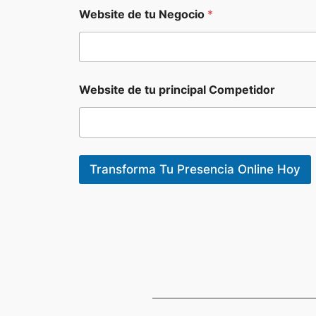
b
s
Website de tu Negocio
*
i
t
e
d
e
Website de tu principal Competidor
Transforma Tu Presencia Online Hoy