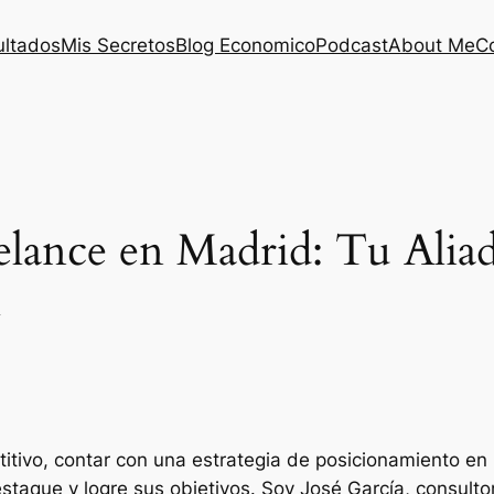
ultados
Mis Secretos
Blog Economico
Podcast
About Me
C
lance en Madrid: Tu Aliad
l
tivo, contar con una estrategia de posicionamiento en
staque y logre sus objetivos. Soy José García, consult