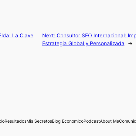
Elda: La Clave
Next:
Consultor SEO Internacional: Im
Estrategia Global y Personalizada
→
cio
Resultados
Mis Secretos
Blog Economico
Podcast
About Me
Comuni