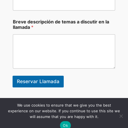
Breve descripción de temas a discutir en la
llamada
*
Reservar Llamada
Inicio
Resultados
Mis Secretos
Blog Economico
Podcast
About Me
We use cookies to ensure that we give you the best
Comunidad
experience on our website. If you continue to use this site we
will assume that you are happy with it.
Ok