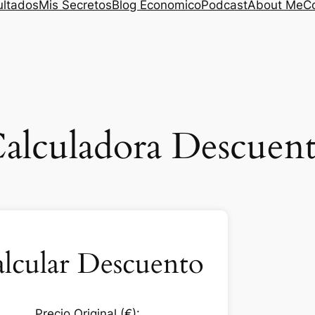
ultados
Mis Secretos
Blog Economico
Podcast
About Me
C
alculadora Descuen
lcular Descuento
Precio Original (€):