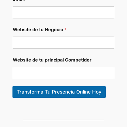
*
C
o
m
p
e
Website de tu Negocio
*
t
i
d
o
r
Website de tu principal Competidor
Transforma Tu Presencia Online Hoy