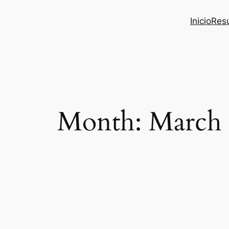
Inicio
Res
Month:
March