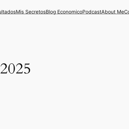
ultados
Mis Secretos
Blog Economico
Podcast
About Me
C
 2025